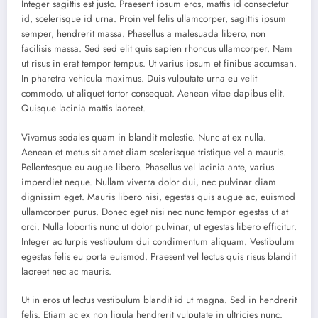
Integer sagittis est justo. Praesent ipsum eros, mattis id consectetur
id, scelerisque id urna. Proin vel felis ullamcorper, sagittis ipsum
semper, hendrerit massa. Phasellus a malesuada libero, non
facilisis massa. Sed sed elit quis sapien rhoncus ullamcorper. Nam
ut risus in erat tempor tempus. Ut varius ipsum et finibus accumsan.
In pharetra vehicula maximus. Duis vulputate urna eu velit
commodo, ut aliquet tortor consequat. Aenean vitae dapibus elit.
Quisque lacinia mattis laoreet.
Vivamus sodales quam in blandit molestie. Nunc at ex nulla.
Aenean et metus sit amet diam scelerisque tristique vel a mauris.
Pellentesque eu augue libero. Phasellus vel lacinia ante, varius
imperdiet neque. Nullam viverra dolor dui, nec pulvinar diam
dignissim eget. Mauris libero nisi, egestas quis augue ac, euismod
ullamcorper purus. Donec eget nisi nec nunc tempor egestas ut at
orci. Nulla lobortis nunc ut dolor pulvinar, ut egestas libero efficitur.
Integer ac turpis vestibulum dui condimentum aliquam. Vestibulum
egestas felis eu porta euismod. Praesent vel lectus quis risus blandit
laoreet nec ac mauris.
Ut in eros ut lectus vestibulum blandit id ut magna. Sed in hendrerit
felis. Etiam ac ex non ligula hendrerit vulputate in ultricies nunc.