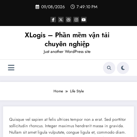
Skip
09/08/2026
7:49:10 PM
to
content
XLogis – Phần mềm vận tải
chuyên nghiệp
Just another WordPress site
Home
Life Style
Quisque vel sapien at felis ultrices tempor non a erat. Sed porttitor
sollicitudin rhoncus. Integer maximus hendrerit massa in gravida.
Nullam sit amet ligula vulputate, congue ligula et, commodo diam.