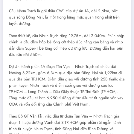
Cầu Nhơn Trạch là gói thầu CW1 của dự án 1A, dài 2,6km, bắc
qua sông Đồng Nai, là một trong hạng mục quan trọng nhất trên
tuyến đường.
Theo thiết kế, cầu Nhơn Trạch rộng 19,75m, dài 2.040m. Phần nhịp
chính là cầu dầm hộp bê tông cốt thép đúc hẫng cân bằng và nhịp
dẫn dầm Super-T bê tông cốt thép dự ứng lực. Đường dẫn hai bên
đầu cầu dài 560m.
Dự án thành phần 1A đoạn Tân Vạn – Nhơn Trạch có chiều dài
khoảng 8,22km, gồm 6,3km qua địa bàn Đồng Nai và 1,92km đi
qua địa bàn TP.HCM. Điểm đầu giao với đường tỉnh 25B thuộc địa
phận huyện Nhơn Trạch và điểm cuối giao với đường cao tốc
TP.HCM – Long Thành – Dầu Giây thuộc TP.Thủ Đức (TP.HCM).
Tổng mức đầu tư hơn 6.950 tỉ đồng được đầu tư từ nguồn vốn vay
ODA và vốn đối ứng của Chính phủ Việt Nam.
Theo Bộ GT
Vận Tải
, việc đầu tư đoạn Tân Vạn – Nhơn Trạch giai
đoạn 1 thuộc đường Vành đai 3 TP.HCM góp phần rút ngắn hành
trình từ huyện Nhơn Trạch, tỉnh Đồng Nai đến Bình Dương và