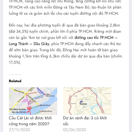
TP.HCM, nâng cao năng lực lưu thông, tăng cường kết nối khu vực
TP.HCM với các tỉnh miền Đông và Tây Nam Bộ; tạo thuận lợi phân
luồng từ xa và giảm ách tắc cho các tuyến đường nội đô TP.HCM.
Đến nay, hai địa phương tuyến đi qua đã bàn giao khoảng 2,8km
(đạt 34,5%) tuyến chính, phần lớn ở phía TP.HCM. Riêng một đoạn
còn lại gần 1km tại nút giao kết nối với
đường cao tốc TP.HCM –
Long Thành – Dầu Giây
, phía TP.HCM đang đẩy nhanh các thủ tục
để sớm bàn giao. Trong khi đó, Đồng Nai mới hoàn tất bàn giao
khoảng 1,1km trên tổng 6,3km chiều dài dự án qua địa bàn (chiếm
17,5%).
Related
Cầu Cát Lái sẽ được khởi
Dự án vành đai 3 có khởi
công trong năm 2020?
sắc
27/11/2020
02/06/2020