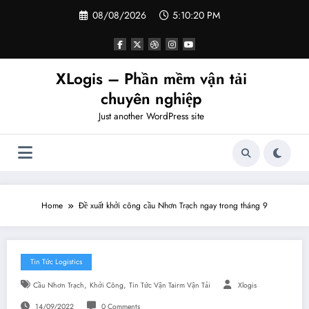
Skip
08/08/2026
5:10:21 PM
to
content
XLogis – Phần mềm vận tải
chuyên nghiệp
Just another WordPress site
Home
Đề xuất khởi công cầu Nhơn Trạch ngay trong tháng 9
Tin Tức Logistics
,
,
Cầu Nhơn Trạch
Khởi Công
Tin Tức Vận Tairm Vận Tải
Xlogis
14/09/2022
0 Comments