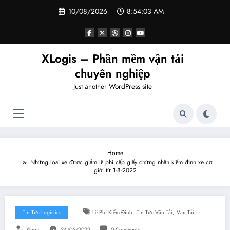
Skip
10/08/2026
8:54:04 AM
to
content
XLogis – Phần mềm vận tải
chuyên nghiệp
Just another WordPress site
Home
Những loại xe được giảm lệ phí cấp giấy chứng nhận kiểm định xe cơ
giới từ 1-8-2022
,
,
Tin Tức Logistics
Lệ Phí Kiểm Định
Tin Tức Vận Tải
Vận Tải
Xlogis
24/06/2022
0 Comments