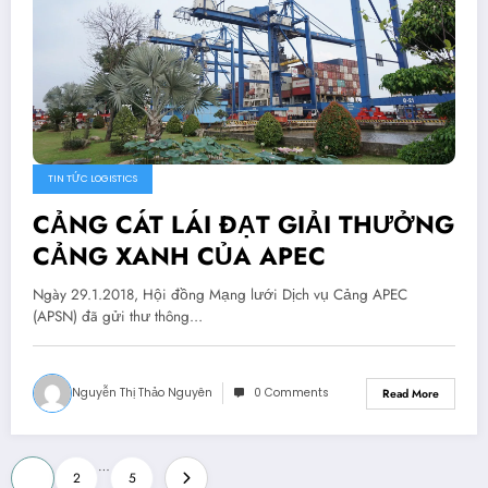
TIN TỨC LOGISTICS
CẢNG CÁT LÁI ĐẠT GIẢI THƯỞNG
CẢNG XANH CỦA APEC
Ngày 29.1.2018, Hội đồng Mạng lưới Dịch vụ Cảng APEC
(APSN) đã gửi thư thông…
Nguyễn Thị Thảo Nguyên
0 Comments
Read More
Posts
…
1
2
5