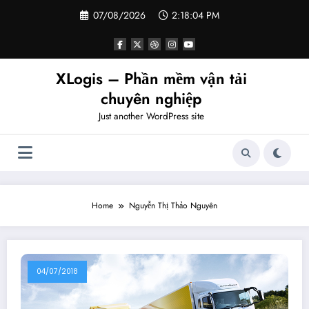
Skip
07/08/2026
2:18:05 PM
to
content
XLogis – Phần mềm vận tải
chuyên nghiệp
Just another WordPress site
Home
Nguyễn Thị Thảo Nguyên
04/07/2018